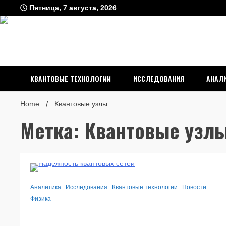
Skip
Пятница, 7 августа, 2026
to
content
Евгений Юрьев
Между светом и веществом
технологии
КВАНТОВЫЕ ТЕХНОЛОГИИ
ИССЛЕДОВАНИЯ
АНАЛ
Home
Квантовые узлы
Метка: Квантовые узл
1 Minute
Аналитика
Исследования
Квантовые технологии
Новости
Физика
Надёжность квантовых сетей