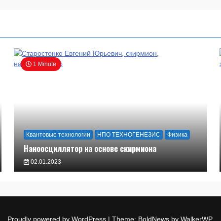
1 Minute
Квантовые технологии
НПО ТЕХНОГЕНЕЗИС
Физика
Наноосциллятор на основе скирмиона
02.01.2023
Proudly powered by WordPress
|
Theme: BoldNews by
WalkerWP
.